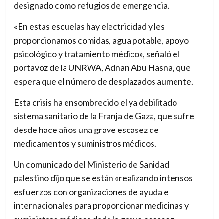
designado como refugios de emergencia.
o
r
«En estas escuelas hay electricidad y les
a
proporcionamos comidas, agua potable, apoyo
c
psicológico y tratamiento médico», señaló el
h
portavoz de la UNRWA, Adnan Abu Hasna, que
a
espera que el número de desplazados aumente.
n
Esta crisis ha ensombrecido el ya debilitado
g
sistema sanitario de la Franja de Gaza, que sufre
i
desde hace años una grave escasez de
n
medicamentos y suministros médicos.
g
w
Un comunicado del Ministerio de Sanidad
o
palestino dijo que se están «realizando intensos
r
esfuerzos con organizaciones de ayuda e
l
internacionales para proporcionar medicinas y
d