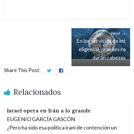
Israel-Hamás, ¿de un
falso statu quo a otr
o?
Next →
En los servicios de int
eligencia israelíes ro
darán cabezas
Share This Post:
Relacionados
Israel opera en Irán a lo grande
EUGENIO GARCÍA GASCÓN
¿Pero ha sido esa política iraní de contención un