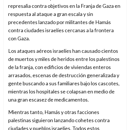
represalia contra objetivos en la Franja de Gaza en
c
respuesta al ataque a gran escala y sin
a
precedentes lanzado por militantes de Hamás
m
contra ciudades israelíes cercanas a la frontera
b
con Gaza.
i
o
Los ataques aéreos israelíes han causado cientos
–
de muertos y miles de heridos entre los palestinos
T
de la franja, con edificios de viviendas enteros
h
arrasados, escenas de destrucción generalizada y
e
gente buscando a sus familiares bajo los cascotes,
n
mientras los hospitales se colapsan en medio de
e
una gran escasez de medicamentos.
w
Mientras tanto, Hamás y otras facciones
i
palestinas siguieron lanzando cohetes contra
n
ciudades y pueblos israelíes. Todos estos
t