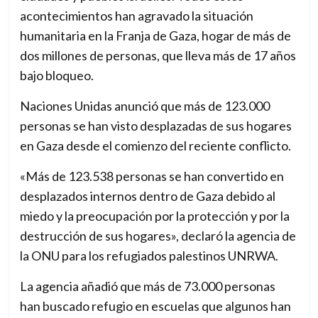
acontecimientos han agravado la situación
e
humanitaria en la Franja de Gaza, hogar de más de
r
dos millones de personas, que lleva más de 17 años
n
bajo bloqueo.
a
t
Naciones Unidas anunció que más de 123.000
i
personas se han visto desplazadas de sus hogares
o
en Gaza desde el comienzo del reciente conflicto.
n
«Más de 123.538 personas se han convertido en
a
desplazados internos dentro de Gaza debido al
l
miedo y la preocupación por la protección y por la
m
destrucción de sus hogares», declaró la agencia de
e
la ONU para los refugiados palestinos UNRWA.
d
i
La agencia añadió que más de 73.000 personas
a
han buscado refugio en escuelas que algunos han
f