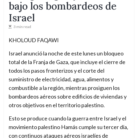
bajo los bombardeos de
n
Israel
a
l
3 min read
p
KHOLOUD FAQAWI
a
r
Israel anunció la noche de este lunes un bloqueo
a
total de la Franja de Gaza, que incluye el cierre de
u
todos los pasos fronterizos y el corte del
n
suministro de electricidad, agua, alimentos y
m
combustible a la región, mientras prosiguen los
u
bombardeos aéreos sobre edificios de viviendas y
n
otros objetivos en el territorio palestino.
d
Esto se produce cuando la guerra entre Israel y el
o
movimiento palestino Hamás cumple su tercer día,
e
con continuos ataques aéreos israelíes de
n