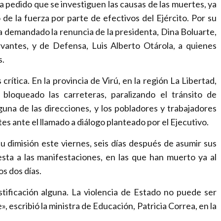
a
a pedido que se investiguen las causas de las muertes, ya
m
 de la fuerza por parte de efectivos del Ejército. Por su
b
a demandado la renuncia de la presidenta, Dina Boluarte,
i
ervantes, y de Defensa, Luis Alberto Otárola, a quienes
o
s.
–
 crítica. En la provincia de Virú, en la región La Libertad,
T
bloqueado las carreteras, paralizando el tránsito de
h
guna de las direcciones, y los pobladores y trabajadores
e
s ante el llamado a diálogo planteado por el Ejecutivo.
n
e
 dimisión este viernes, seis días después de asumir sus
w
sta a las manifestaciones, en las que han muerto ya al
i
os dos días.
n
tificación alguna. La violencia de Estado no puede ser
t
escribió la ministra de Educación, Patricia Correa, en la
e