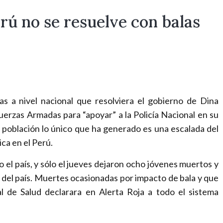
a
l
erú no se resuelve con balas
p
a
r
a
u
n
as a nivel nacional que resolviera el gobierno de Dina
m
uerzas Armadas para “apoyar” a la Policía Nacional en su
u
a población lo único que ha generado es una escalada del
n
ica en el Perú.
d
el país, y sólo el jueves dejaron ocho jóvenes muertos y
o
 del país.
Muertes ocasionadas por impacto de bala y que
e
l de Salud declarara en Alerta Roja a todo el sistema
n
c