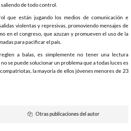
r
 saliendo de todo control.
a
c
rol que están jugando los medios de comunicación e
h
salidas violentas y represivas, promoviendo mensajes de
a
ismo en el congreso, que azuzan y promueven el uso de la
n
madas para pacificar el país.
g
rreglen a balas, es simplemente no tener una lectura
i
s no se puede solucionar un problema que a todas luces es
n
1 compatriotas, la mayoría de ellos jóvenes menores de 23
g
w
o
r
l
Otras publicaciones del autor
d