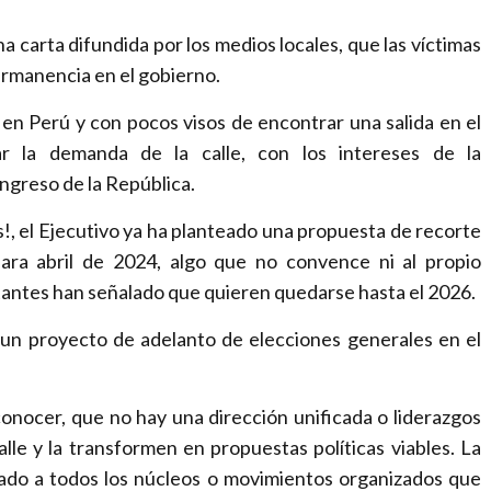
r
n
una carta difundida por los medios locales, que las víctimas
a
ermanencia en el gobierno.
t
o en Perú y con pocos visos de encontrar una salida en el
i
ar la demanda de la calle, con los intereses de la
o
ngreso de la República.
n
a
, el Ejecutivo ya ha planteado una propuesta de recorte
l
ara abril de 2024, algo que no convence ni al propio
m
antes han señalado que quieren quedarse hasta el 2026.
e
d
 un proyecto de adelanto de elecciones generales en el
i
a
nocer, que no hay una dirección unificada o liderazgos
f
alle y la transformen en propuestas políticas viables. La
o
sado a todos los núcleos o movimientos organizados que