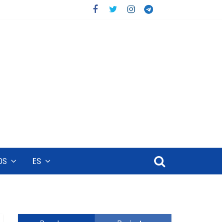
OS
ES