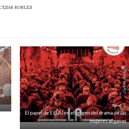
CESAR ROBLES
 c
os
Next →
El papel de EEUU en el origen del drama de las
mujeres afganas