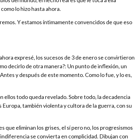
r
 como lo hizo hasta ahora.
a
c
remos. Y estamos íntimamente convencidos de que eso
h
a
n
g
 ahora expresé, los sucesos de 3 de enero se convirtieron
i
ómo decirlo de otra manera?: Un punto de inflexión, un
n
 Antes y después de este momento. Como lo fue, y lo es,
g
w
o
n ellos todo queda revelado. Sobre todo, la decadencia
r
s Europa, también violenta y cultora de la guerra, con su
l
d
 que eliminan los grises, el sí pero no, los progresismos
 indiferencia se convierta en complicidad. Dibujan con