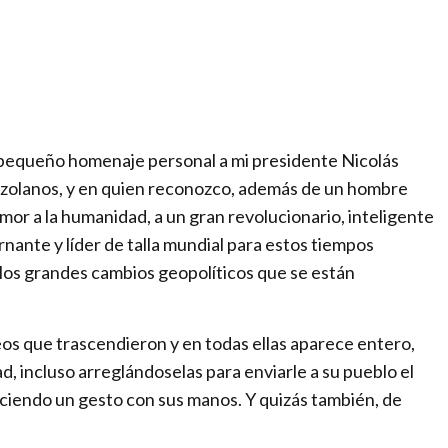
a
l
p
a
r
a
pequeño homenaje personal a mi presidente Nicolás
u
ezolanos, y en quien reconozco, además de un hombre
n
amor a la humanidad, a un gran revolucionario, inteligente
m
ante y líder de talla mundial para estos tiempos
u
 los grandes cambios geopolíticos que se están
n
d
o
os que trascendieron y en todas ellas aparece entero,
e
, incluso arreglándoselas para enviarle a su pueblo el
n
iendo un gesto con sus manos. Y quizás también, de
c