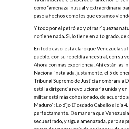
como “amenaza inusual y extraordinaria para
paso a hechos como los que estamos viend
Y todo por el petróleo y otras riquezas nat
no tiene nada. Si, lo tiene en alto grado, d
En todo caso, está claro que Venezuela sufr
pueblo, con su rebeldía ancestral, con su v
Ahora con más experiencia. Ahí están las i
Nacional instalada, justamente, el 5 de ene
Tribunal Supremo de Justicia nombrara a D
está la dirigencia revolucionaria unida y e
militar está más cohesionado, de acuerdo a 
Maduro”: Lo dijo Diosdado Cabello el día 4. 
perfectamente. De manera que Venezuela, 
secuestrado, y sigue amenazada, pero se pr
apoyo de una mayoría de naciones y de puebl