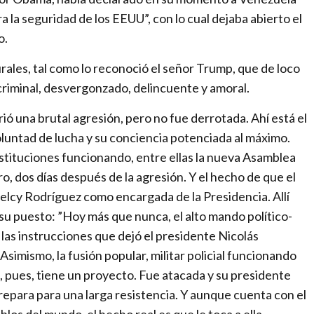
r
 la seguridad de los EEUU”, con lo cual dejaba abierto el
n
o.
a
t
urales, tal como lo reconoció el señor Trump, que de loco
i
e criminal, desvergonzado, delincuente y amoral.
o
ió una brutal agresión, pero no fue derrotada. Ahí está el
n
oluntad de lucha y su conciencia potenciada al máximo.
a
nstituciones funcionando, entre ellas la nueva Asamblea
l
ro, dos días después de la agresión. Y el hecho de que el
m
elcy Rodríguez como encargada de la Presidencia. Allí
e
n su puesto: ”Hoy más que nunca, el alto mando político-
d
las instrucciones que dejó el presidente Nicolás
i
Asimismo, la fusión popular, militar policial funcionando
a
pues, tiene un proyecto. Fue atacada y su presidente
f
epara para una larga resistencia. Y aunque cuenta con el
o
os del mundo, el hecho real es que le toca a ella