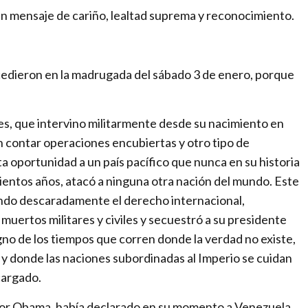
a
, un mensaje de cariño, lealtad suprema y reconocimiento.
m
b
i
cedieron en la madrugada del sábado 3 de enero, porque
o
–
T
nes, que intervino militarmente desde su nacimiento en
h
n contar operaciones encubiertas y otro tipo de
e
a oportunidad a un país pacífico que nunca en su historia
n
entos años, atacó a ninguna otra nación del mundo. Este
e
lando descaradamente el derecho internacional,
w
ertos militares y civiles y secuestró a su presidente
i
signo de los tiempos que corren donde la verdad no existe,
n
y donde las naciones subordinadas al Imperio se cuidan
t
cargado.
e
eñor Obama, había declarado en su momento a Venezuela