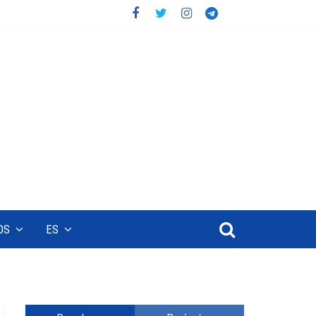
OS
ES