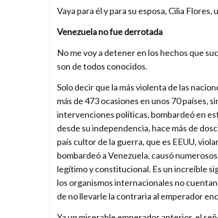
Vaya para él y para su esposa, Cilia Flores
Venezuela no fue derrotada
No me voy a detener en los hechos que su
son de todos conocidos.
Solo decir que la más violenta de las nacio
más de 473 ocasiones en unos 70 países, si
intervenciones políticas, bombardeó en est
desde su independencia, hace más de dosci
país cultor de la guerra, que es EEUU, vio
bombardeó a Venezuela, causó numerosos mu
legítimo y constitucional. Es un increíble 
los organismos internacionales no cuentan 
de no llevarle la contraria al emperador en
Ya un miserable emperador anterior, el s