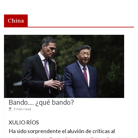
o
m
China
e
d
i
o
i
n
t
e
r
Bando…. ¿qué bando?
n
5 min read
a
c
XULIO RÍOS
i
Ha sido sorprendente el aluvión de críticas al
o