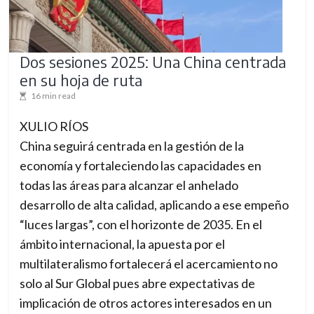
o
r
a
Dos sesiones 2025: Una China centrada
c
en su hoja de ruta
h
16 min read
a
XULIO RÍOS
n
China seguirá centrada en la gestión de la
g
economía y fortaleciendo las capacidades en
i
todas las áreas para alcanzar el anhelado
n
desarrollo de alta calidad, aplicando a ese empeño
g
“luces largas”, con el horizonte de 2035. En el
w
ámbito internacional, la apuesta por el
o
multilateralismo fortalecerá el acercamiento no
r
solo al Sur Global pues abre expectativas de
l
implicación de otros actores interesados en un
d