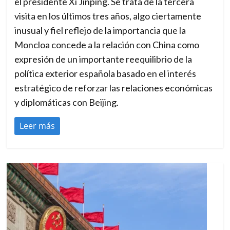
el presidente Xi Jinping. Se trata de la tercera
e
visita en los últimos tres años, algo ciertamente
r
inusual y fiel reflejo de la importancia que la
n
Moncloa concede a la relación con China como
a
expresión de un importante reequilibrio de la
t
política exterior española basado en el interés
i
estratégico de reforzar las relaciones económicas
o
y diplomáticas con Beijing.
n
Leer más
a
l
m
e
d
i
a
f