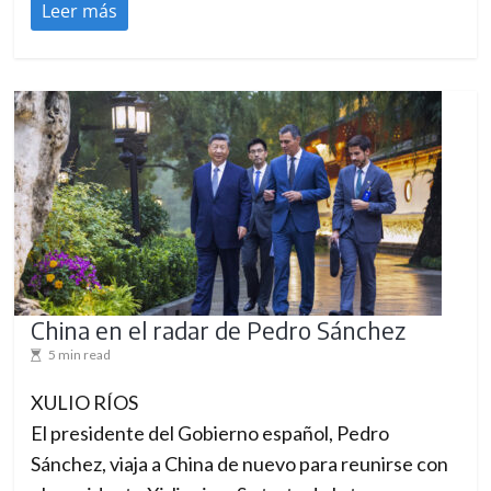
Leer más
c
a
m
b
i
o
–
T
h
e
China en el radar de Pedro Sánchez
n
5 min read
e
w
XULIO RÍOS
i
El presidente del Gobierno español, Pedro
n
Sánchez, viaja a China de nuevo para reunirse con
t