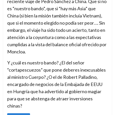
reciente viaje de Pedro Sánchez a China. Que si no
n
es “nuestro bando”, que si “hay más Asia” que
a
China (si bien la misión también incluía Vietnam),
l
que si el momento elegido no podía ser peor…. Sin
p
embargo, el viaje ha sido todo un acierto, tanto en
a
atención a la coyuntura como a las expectativas
r
cumplidas a la vista del balance oficial ofrecido por
a
Moncloa.
u
Y ¿cuál es nuestro bando? ¿El del señor
n
“cortapescuezos” que pone deberes inexcusables
m
al ministro Cuerpo? ¿O el de Robert Palladino,
u
encargado de negocios de la Embajada de EEUU
n
en Hungría que ha advertido al gobierno magiar
d
para que se abstenga de atraer inversiones
o
chinas?
e
n