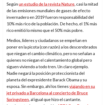
Según
un estudio de la revista Nature
, casi la mitad
e
de las emisiones mundiales de gases de efecto
r
invernadero en 2019 fueron responsabilidad del
n
10% más rico de la población. De hecho, el 1% más
a
rico emitió lo mismo que el 50% más pobre.
t
i
Medios, líderes y ciudadanos se empeñan en
o
poner en la picota (con razón) a los descerebrados
n
que niegan el cambio climático, pero no señalan a
a
quienes no niegan el calentamiento global pero
l
siguen viviendo a todo tren. Un claro ejemplo.
m
Nadie negará la posición proteccionista del
e
planeta del expresidente Barack Obama y su
d
esposa. Sin embargo, ahí los tienes
viajando en su
i
jet privado a Barcelona al concierto de Bruce
a
Springsteen
, al igual que hizo el cantante.
f