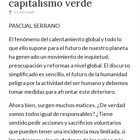
capitalismo verde
n
11 min read
a
l
PASCUAL SERRANO
p
El fenómeno del calentamiento global y todo lo
a
que ello supone para el futuro de nuestro planeta
r
ha generado un movimiento de inquietud,
a
preocupación y reformas a nivel global. El discurso
u
simplificado es sencillo, el futuro de la humanidad
n
peligra por la actividad del ser humano y debemos
m
tomar medidas para afrontar este deterioro.
u
n
Ahora bien, surgen muchos matices. ¿De verdad
d
somos todos igual de responsables? ¿Tiene
o
sentido pedir acciones y sacrificios voluntarios
e
que pueden tener una incidencia muy limitada, si
n