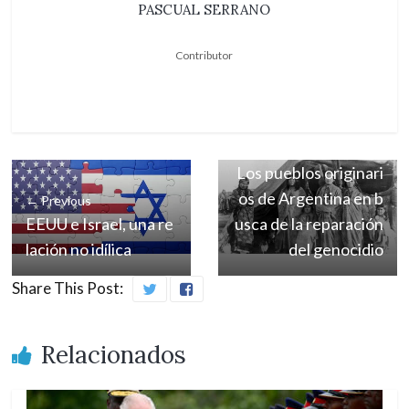
PASCUAL SERRANO
Contributor
Next →
Los pueblos originari
os de Argentina en b
← Previous
EEUU e Israel, una re
usca de la reparación
lación no idílica
del genocidio
Share This Post:
Relacionados