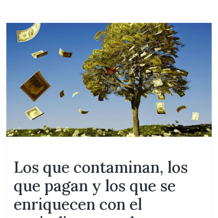
o
m
e
d
i
o
i
n
t
e
r
n
Los que contaminan, los
a
que pagan y los que se
c
enriquecen con el
i
o