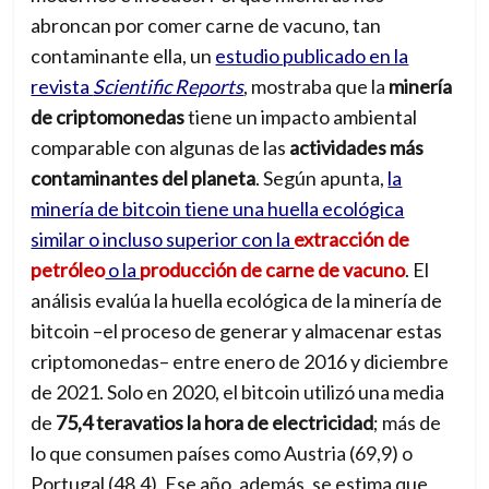
abroncan por comer carne de vacuno, tan
contaminante ella, un
estudio publicado en la
revista
Scientific Reports
, mostraba que la
minería
de criptomonedas
tiene un impacto ambiental
comparable con algunas de las
actividades más
contaminantes del planeta
. Según apunta,
la
minería de bitcoin tiene una huella ecológica
similar o incluso superior con la
extracción de
petróleo
o la
producción de carne de vacuno
. El
análisis evalúa la huella ecológica de la minería de
bitcoin –el proceso de generar y almacenar estas
criptomone
das– entre enero d
e 2016 y diciembre
de 2021. Solo en 2020, el bitcoin utilizó una media
de
75,4 teravatios la hora de electricidad
; más de
lo que consumen países como Austria (69,9) o
Portugal (48,4). Ese año, además, se estima que