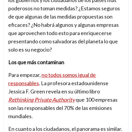
los gobiernos y los ciudadanos de los países más
c
poderosos no toman medidas? ¿Estamos seguros
a
de que algunas de las medidas propuestas son
m
eficaces? ¿No habrá algunos y algunas empresas
b
que aprovechen todo esto para enriquecerse
i
presentando como salvadoras del planeta lo que
o
solo es su negocio?
–
Los que más contaminan
T
h
Para empezar,
no todos somos igual de
e
responsables
. La profesora estadounidense
n
Jessica F. Green revela en su último libro
e
Rethinking Private Authority
que 100 empresas
w
son las responsables del 70% de las emisiones
i
mundiales.
n
En cuanto a los ciudadanos, el panorama es similar.
t