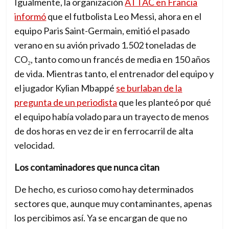
Igualmente, la organización
ATTAC en Francia
o
informó
que el futbolista Leo Messi, ahora en el
r
equipo Paris Saint-Germain, emitió el pasado
a
verano en su avión privado 1.502 toneladas de
c
CO₂, tanto como un francés de media en 150 años
h
de vida. Mientras tanto, el entrenador del equipo y
a
el jugador Kylian Mbappé
se burlaban de la
n
pregunta de un periodista
que les planteó
por qué
g
el equipo había volado para un trayecto de menos
i
de dos horas en vez de ir en ferrocarril de alta
n
velocidad.
g
Los contaminadores que nunca citan
w
o
De hecho, es curioso como hay determinados
r
sectores que, aunque muy contaminantes, apenas
l
los percibimos así. Ya se encargan de que no
d