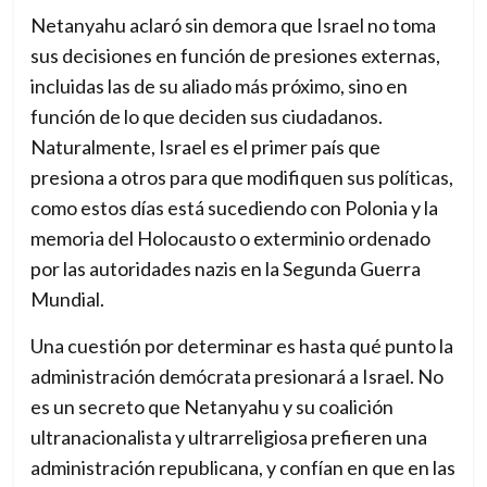
Netanyahu aclaró sin demora que Israel no toma
e
sus decisiones en función de presiones externas,
r
incluidas las de su aliado más próximo, sino en
n
función de lo que deciden sus ciudadanos.
a
Naturalmente, Israel es el primer país que
t
presiona a otros para que modifiquen sus políticas,
i
como estos días está sucediendo con Polonia y la
o
memoria del Holocausto o exterminio ordenado
n
por las autoridades nazis en la Segunda Guerra
a
Mundial.
l
m
Una cuestión por determinar es hasta qué punto la
e
administración demócrata presionará a Israel. No
d
es un secreto que Netanyahu y su coalición
i
ultranacionalista y ultrarreligiosa prefieren una
a
administración republicana, y confían en que en las
f