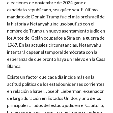
elecciones de noviembre de 2024 gane el
o
candidato republicano, sea quien sea. El último
r
mandato de Donald Trump fue el más proisraelí de
a
la historia y Netanyahu incluso bautizó con el
c
nombre de Trump un nuevo asentamiento judío en
h
los Altos del Golán ocupados a Siria en la guerra de
a
1967. En las actuales circunstancias, Netanyahu
n
intentará capear el temporal demócrata con la
g
esperanza de que pronto haya un relevo en la Casa
i
Blanca.
n
Existe un factor que cada día incide más en la
g
actitud política de los estadounidenses corrientes
w
en relación a Israel. Joseph Lieberman, exsenador
o
de larga duración en Estados Unidos y uno de los
r
principales aliados del estado judío en el Capitolio,
l
ha reconocido esta semana que lo que sucede en
d