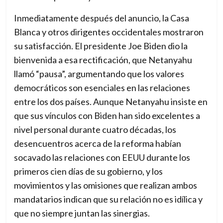
c
Inmediatamente después del anuncio, la Casa
a
Blanca y otros dirigentes occidentales mostraron
m
su satisfacción. El presidente Joe Biden dio la
b
bienvenida a esa rectificación, que Netanyahu
i
llamó “pausa”, argumentando que los valores
o
democráticos son esenciales en las relaciones
–
entre los dos países. Aunque Netanyahu insiste en
T
que sus vínculos con Biden han sido excelentes a
h
nivel personal durante cuatro décadas, los
e
desencuentros acerca de la reforma habían
n
socavado las relaciones con EEUU durante los
e
primeros cien días de su gobierno, y los
w
movimientos y las omisiones que realizan ambos
i
mandatarios indican que su relación no es idílica y
n
que no siempre juntan las sinergias.
t