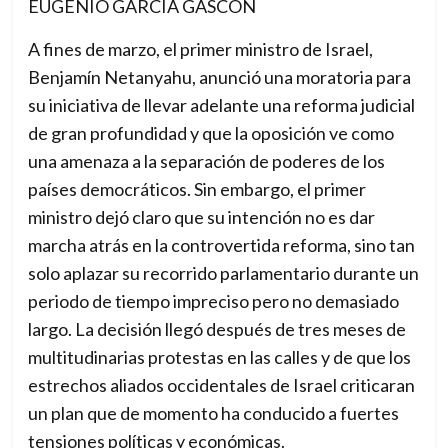
EUGENIO GARCÍA GASCÓN
n
A fines de marzo, el primer ministro de Israel,
a
Benjamín Netanyahu, anunció una moratoria para
l
su iniciativa de llevar adelante una reforma judicial
p
de gran profundidad y que la oposición ve como
a
una amenaza a la separación de poderes de los
r
países democráticos. Sin embargo, el primer
a
ministro dejó claro que su intención no es dar
u
marcha atrás en la controvertida reforma, sino tan
n
solo aplazar su recorrido parlamentario durante un
m
periodo de tiempo impreciso pero no demasiado
u
largo. La decisión llegó después de tres meses de
n
multitudinarias protestas en las calles y de que los
d
estrechos aliados occidentales de Israel criticaran
o
un plan que de momento ha conducido a fuertes
e
tensiones políticas y económicas.
n