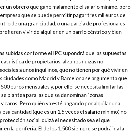
r
 ser un obrero que gane malamente el salario mínimo, pero
a
 empresa que se puede permitir pagar tres mil euros de
c
entro de una gran ciudad, o una pareja de profesionales
h
refieren vivir de alquiler en un barrio céntrico y bien
a
n
g
 las subidas conforme el IPC supondrá que las supuestas
i
casuística de propietarios, algunos quizás no
n
ciales a unos inquilinos, que no tienen por qué vivir en
g
des ciudades como Madrid y Barcelona se argumenta que
w
.500 euros mensuales y, por ello, se necesita limitar las
o
r se plantea para las que se denominan “zonas
r
s y caros. Pero quién ya esté pagando por alquilar una
l
 esa cantidad (que es un 1,5 veces el salario mínimo) no
d
rotección social, quizá el necesitado sea el que
en la periferia. El de los 1.500 siempre se podrá ir a la