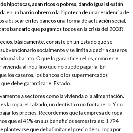
e hipotecas, sean ricos o pobres, dando igual si están
a en un barrio obrero o la hipoteca de una residencia de
tos a buscar en los bancos una forma de actuación social,
scate bancario que pagamos todos en la crisis del 2008?
precios, básicamente, consiste en un Estado que se
o subvencionarlo socialmente y se limita a decir a caseros
do más barato. O que lo garanticen ellos, como en el
 vivienda al inquilino que no puede pagarla. En
que los caseros, los bancos o los supermercados
 que debe garantizar el Estado.
vamente a sectores como la vivienda o la alimentación.
s la ropa, el calzado, un dentista o un fontanero. Y no
 bajar los precios. Recordemos que la empresa de ropa
os que el 41% en sus beneficios semestrales: 1.794
e plantearse que deba limitar el precio de su ropa por