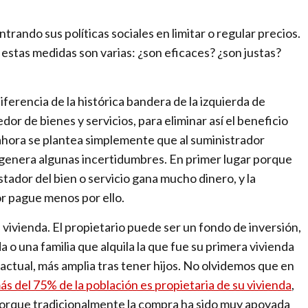
r
n
ntrando sus políticas sociales en limitar o regular precios.
a
estas medidas son varias: ¿son eficaces? ¿son justas?
t
i
o
iferencia de la histórica bandera de la izquierda de
n
or de bienes y servicios, para eliminar así el beneficio
a
 ahora se plantea simplemente que al suministrador
l
to genera algunas incertidumbres. En primer lugar porque
m
tador del bien o servicio gana mucho dinero, y la
e
or pague menos por ello.
d
vivienda. El propietario puede ser un fondo de inversión,
i
a o una familia que alquila la que fue su primera vivienda
a
 actual, más amplia tras tener hijos. No olvidemos que en
f
ás del 75% de la población es propietaria de su vivienda
,
o
 porque tradicionalmente la compra ha sido muy apoyada