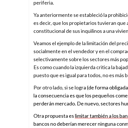
periferia.
Ya anteriormente se estableció la prohibici
es decir, que los propietarios tuvieran que 
constitucional de sus inquilinos a una vivie
Veamos el ejemplo de la limitación del pre
socialmente en el vendedor y en el compra
selectivamente sobre los sectores más popu
Es como cuando la izquierda critica la baj
puesto que es igual para todos, no es más b
Por otro lado, si se logr
a (de forma obligada
la consecuencia es que los pequeños comerc
perderán mercado. De nuevo, sectores hum
Otra propuesta es
limitar también a los ba
bancos no deberían merecer ninguna conmise