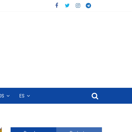
OS
ES