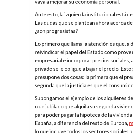
vaya a mejorar su economía personal.
Ante esto, la izquierda institucional está ce
Las dudas que se plantean ahora acerca de 
¿son progresistas?
Lo primero que llama la atención es que, a d
reivindicar el papel del Estado como proveed
empresarial e incorporar precios sociales,
privado se le obligue a bajar el precio. Es
presupone dos cosas: la primera que el pres
segunda que la justicia es que el consumid
Supongamos el ejemplo de los alquileres de 
o un jubilado que alquila su segunda viviend
para poder pagar la hipoteca de la vivienda
España, a diferencia del resto de Europa,
m
lo que incluye todos los sectores sociales