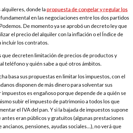
a
m
 alquileres, donde la
propuesta de congelar y regular los
b
fundamental en las negociaciones entre los dos partidos
i
as Podemos. De momento ya se aprobó un decreto ley que
o
zar el precio del alquiler con la inflación o el Índice de
–
incluir los contratos.
T
s que decreten limitación de precios de productos y
h
, al teléfono y quién sabe a qué otros ámbitos.
e
n
echa basa sus propuestas en limitar los impuestos, con el
e
danos disponen de más dinero para solventar sus
w
ir impuestos es engañoso porque depende de a quién se
i
 mismo subir el impuesto de patrimonio a todos los que
n
mentar el IVA del pan. Y si la bajada de impuestos supone
t
 antes eran públicos y gratuitos (algunas prestaciones
e
de ancianos, pensiones, ayudas sociales…), no verá que