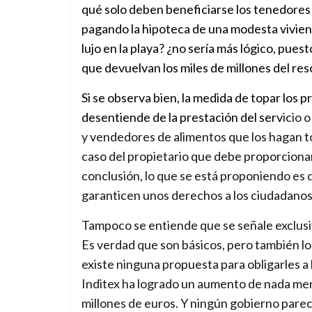
qué solo deben beneficiarse los tenedores d
pagando la hipoteca de una modesta viviend
lujo en la playa? ¿no sería más lógico, pues
que devuelvan los miles de millones del re
Si se observa bien, la medida de topar los 
desentiende de la prestación del serv
icio 
y vendedores de alimentos que los hagan to
caso del propietario que debe proporcionar
conclusión, lo que se está proponiendo es 
garanticen unos derechos a los ciudadanos
Tampoco se entiende que se señale exclusi
Es verdad que son básicos, pero también lo e
existe ninguna propuesta para obligarles a
Inditex ha logrado un aumento de nada men
millones de euros. Y ningún gobierno parec