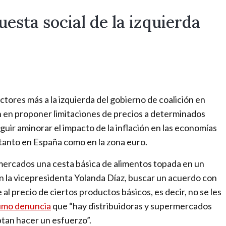
a
l
uesta social de la izquierda
p
a
r
a
u
n
tores más a la izquierda del gobierno de coalición en
m
 en proponer limitaciones de precios a determinados
u
ir aminorar el impacto de la inflación en las economías
n
 tanto en España como en la zona euro.
d
mercados una cesta básica de alimentos topada en un
o
ún la vicepresidenta Yolanda Díaz, buscar un acuerdo con
e
 al precio de ciertos productos básicos, es decir, no se les
n
umo denuncia
que “hay distribuidoras y supermercados
c
tan hacer un esfuerzo”.