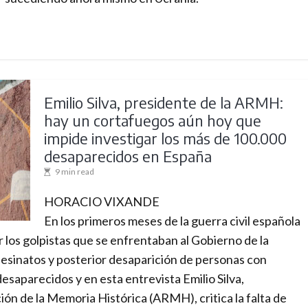
a
m
b
i
o
–
Emilio Silva, presidente de la ARMH:
T
hay un cortafuegos aún hoy que
h
impide investigar los más de 100.000
e
desaparecidos en España
n
9 min read
e
HORACIO VIXANDE
w
En los primeros meses de la guerra civil española
i
r los golpistas que se enfrentaban al Gobierno de la
n
sesinatos y posterior desaparición de personas con
t
esaparecidos y en esta entrevista Emilio Silva,
e
ión de la Memoria Histórica (ARMH), critica la falta de