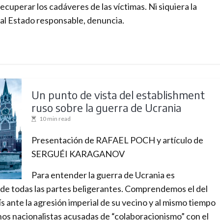
r
recuperar los cadáveres de las víctimas. Ni siquiera la
n
 al Estado responsable, denuncia.
a
t
i
o
n
Un punto de vista del establishment
a
ruso sobre la guerra de Ucrania
l
10 min read
m
e
Presentación de RAFAEL POCH y artículo de
d
SERGUÉI KARAGANOV
i
Para entender la guerra de Ucrania es
a
 de todas las partes beligerantes. Comprendemos el del
f
 ante la agresión imperial de su vecino y al mismo tiempo
o
os nacionalistas acusadas de “colaboracionismo” con el