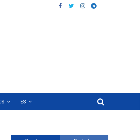
OS
ES