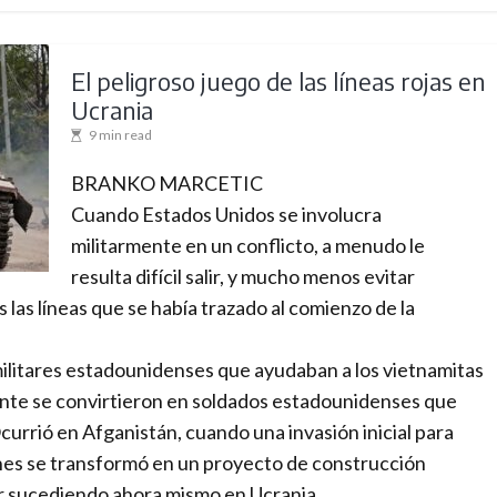
a
l
p
El peligroso juego de las líneas rojas en
a
Ucrania
r
9 min read
a
BRANKO MARCETIC
u
Cuando Estados Unidos se involucra
n
militarmente en un conflicto, a menudo le
m
resulta difícil salir, y mucho menos evitar
u
as líneas que se había trazado al comienzo de la
n
d
ilitares estadounidenses que ayudaban a los vietnamitas
o
mente se convirtieron en soldados estadounidenses que
e
rrió en Afganistán, cuando una invasión inicial para
n
anes se transformó en un proyecto de construcción
c
tar sucediendo ahora mismo en Ucrania.