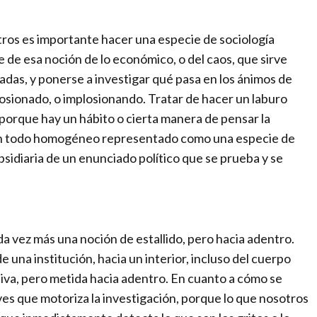
a
m
tros es importante hacer una especie de sociología
b
 de esa noción de lo económico, o del caos, que sirve
i
das, y ponerse a investigar qué pasa en los ánimos de
o
losionado, o implosionando. Tratar de hacer un laburo
–
porque hay un hábito o cierta manera de pensar la
T
mo un todo homogéneo representado como una especie de
h
sidiaria de un enunciado político que se prueba y se
e
n
e
w
i
a vez más una noción de estallido, pero hacia adentro.
n
 una institución, hacia un interior, incluso del cuerpo
t
iva, pero metida hacia adentro. En cuanto a cómo se
e
ves que motoriza la investigación, porque lo que nosotros