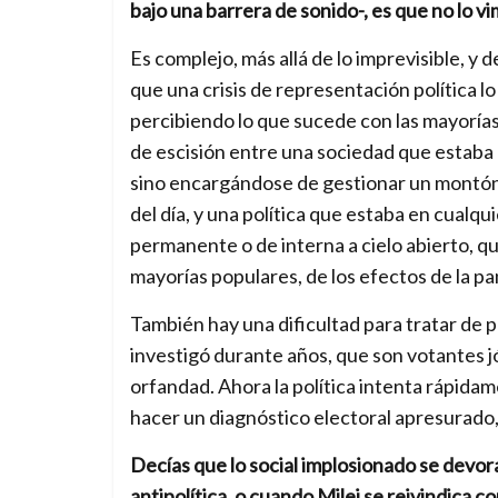
bajo una barrera de sonido-, es que no lo v
Es complejo, más allá de lo imprevisible, y d
que una crisis de representación política lo
percibiendo lo que sucede con las mayoría
de escisión entre una sociedad que estaba 
sino encargándose de gestionar un montón de
del día, y una política que estaba en cualq
permanente o de interna a cielo abierto, qu
mayorías populares, de los efectos de la pan
También hay una dificultad para tratar de pe
investigó durante años, que son votantes 
orfandad. Ahora la política intenta rápida
hacer un diagnóstico electoral apresurado
Decías que lo social implosionado se devora
antipolítica, o cuando Milei se reivindica 