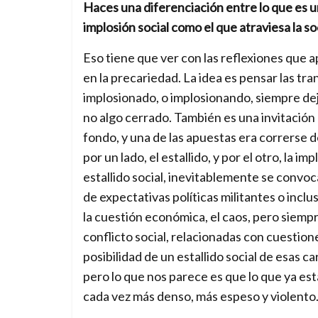
Haces una diferenciación entre lo que es un
implosión social como el que atraviesa la so
Eso tiene que ver con las reflexiones que ap
en la precariedad. La idea es pensar las t
implosionado, o implosionando, siempre de
no algo cerrado. También es una invitación 
fondo, y una de las apuestas era correrse d
por un lado, el estallido, y por el otro, la 
estallido social, inevitablemente se convo
de expectativas políticas militantes o inclu
la cuestión económica, el caos, pero siemp
conflicto social, relacionadas con cuestion
posibilidad de un estallido social de esas c
pero lo que nos parece es que lo que ya est
cada vez más denso, más espeso y violento