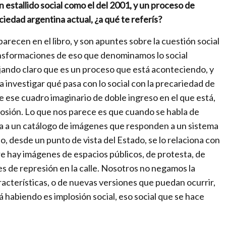
a
 estallido social como el del 2001, y un proceso de
l
ciedad argentina actual, ¿a qué te referís?
p
arecen en el libro, y son apuntes sobre la cuestión social
a
ransformaciones de eso que denominamos lo social
r
jando claro que es un proceso que está aconteciendo, y
a
a investigar qué pasa con lo social con la precariedad de
u
e ese cuadro imaginario de doble ingreso en el que está,
n
implosión. Lo que nos parece es que cuando se habla de
m
ca a un catálogo de imágenes que responden a un sistema
u
so, desde un punto de vista del Estado, se lo relaciona con
n
re hay imágenes de espacios públicos, de protesta, de
d
es de represión en la calle. Nosotros no negamos la
o
aracterísticas, o de nuevas versiones que puedan ocurrir,
e
á habiendo es implosión social, eso social que se hace
n
.
c