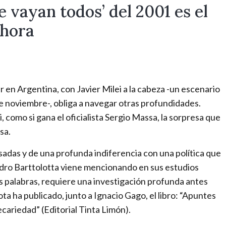
m
e vayan todos’ del 2001 es el
e
ahora
d
i
o
i
n
r en Argentina, con Javier Milei a la cabeza -un escenario
t
de noviembre-, obliga a navegar otras profundidades.
e
i, como si gana el oficialista Sergio Massa, la sorpresa que
r
sa.
n
ansadas y de una profunda indiferencia con una política que
a
andro Barttolotta viene mencionando en sus estudios
c
s palabras, requiere una investigación profunda antes
i
ta ha publicado, junto a Ignacio Gago, el libro: “Apuntes
o
ecariedad” (Editorial Tinta Limón).
n