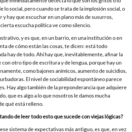
r
que inmediatamente detecta lo que son los gritos o lo
n
lo social, pero cuando se trata de la implosión social, o
a
ar y hay que escuchar en un plano más de susurros,
t
cierta escucha política ve como silencio.
i
strativo, y es que, en un barrio, en una institución o en
o
unta de cómo están las cosas, te dicen: está todo
n
ada hay de todo. Ahí hay que, inevitablemente, afinar la
a
e con otro tipo de escritura y de lengua, porque hay un
l
namente, como bajones anímicos, aumento de suicidios,
m
turbadoras. El nivel de sociabilidad espontáneo parece
e
les. Hay algo también de la preponderancia que adquiere
d
ado, que es algo a lo que nosotros le damos mucha
i
de qué está relleno.
a
f
ando de leer todo esto que sucede con viejas lógicas?
o
de ese sistema de expectativas más antiguo, es que, en vez