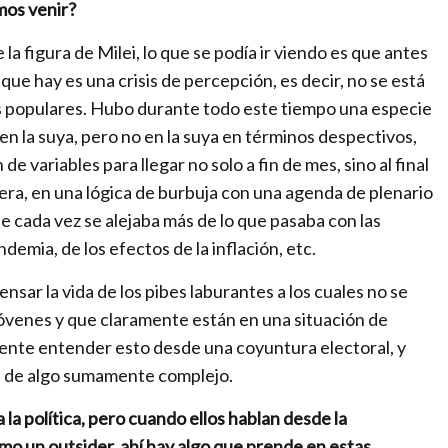
imos venir?
e la figura de Milei, lo que se podía ir viendo es que antes
 que hay es una crisis de percepción, es decir, no se está
s populares. Hubo durante todo este tiempo una especie
en la suya, pero no en la suya en términos despectivos,
 variables para llegar no solo a fin de mes, sino al final
uiera, en una lógica de burbuja con una agenda de plenario
e cada vez se alejaba más de lo que pasaba con las
demia, de los efectos de la inflación, etc.
nsar la vida de los pibes laburantes a los cuales no se
jóvenes y que claramente están en una situación de
mente entender esto desde una coyuntura electoral, y
, de algo sumamente complejo.
 la política, pero cuando ellos hablan desde la
como un outsider, ahí hay algo que prende en estas