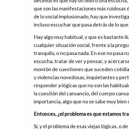
decimos es que hay un oído o una escucha, 
que son las manifestaciones más ruidosas de 
de lo social implosionado, hay que investig
incluso escuchar que pasa detrás de lo que 
Hay algo muy habitual, y que es bastante ilu
cualquier situación social, frente a la preg
tranquilo, o no pasa nada. En ese no pasa n
escucha, tratar de ver y pensar, y acercars
montón de cuestiones que suceden cotidia
y violencias novedosas, inquietantes y per
responder a lógicas que no son las habitua
la cuestión del cansancio, del cuerpo cans
importancia, algo que no se sabe muy bien 
Entonces, ¿el problema es que estamos trat
Sí, y el problema de esas viejas lógicas, o 