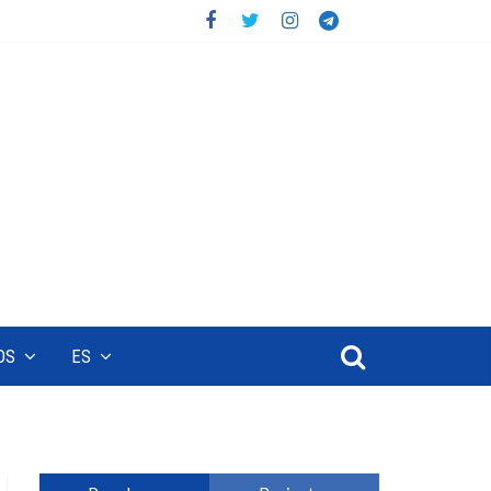
OS
ES