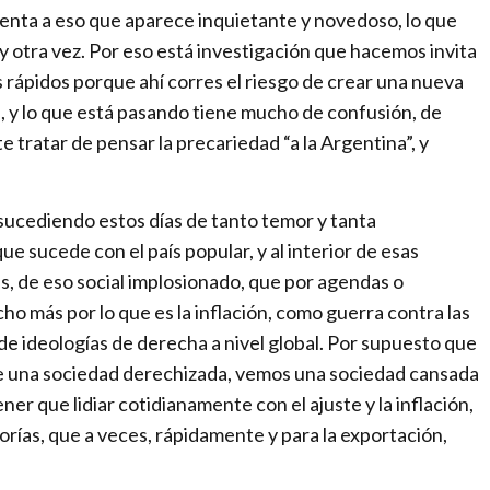
r
enta a eso que aparece inquietante y novedoso, lo que
a
 y otra vez. Por eso está investigación que hacemos invita
c
s rápidos porque ahí corres el riesgo de crear una nueva
h
a, y lo que está pasando tiene mucho de confusión, de
a
tratar de pensar la precariedad “a la Argentina”, y
n
g
i
sucediendo estos días de tanto temor y tanta
n
e sucede con el país popular, y al interior de esas
g
, de eso social implosionado, que por agendas o
w
ho más por lo que es la inflación, como guerra contra las
o
de ideologías de derecha a nivel global. Por supuesto que
r
ue una sociedad derechizada, vemos una sociedad cansada
l
ner que lidiar cotidianamente con el ajuste y la inflación,
d
orías, que a veces, rápidamente y para la exportación,